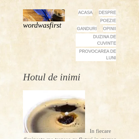
MENU
SKIP
ACASA
DESPRE
TO
POEZIE
wordwasfirst
CONTENT
GANDURI
OPINII
DUZINA DE
CUVINTE
PROVOCAREA DE
LUNI
Hotul de inimi
In fiecare