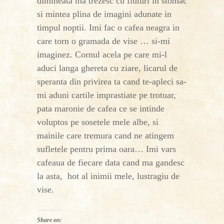
dimineata ma trezesc cu fluturi in stomac
si mintea plina de imagini adunate in
timpul noptii. Imi fac o cafea neagra in
care torn o gramada de vise … si-mi
imaginez. Cornul acela pe care mi-l
aduci langa ghereta cu ziare, licarul de
speranta din privirea ta cand te-apleci sa-
mi aduni cartile imprastiate pe trotuar,
pata maronie de cafea ce se intinde
voluptos pe sosetele mele albe, si
mainile care tremura cand ne atingem
sufletele pentru prima oara… Imi vars
cafeaua de fiecare data cand ma gandesc
la asta, hot al inimii mele, lustragiu de
vise.
Share on: