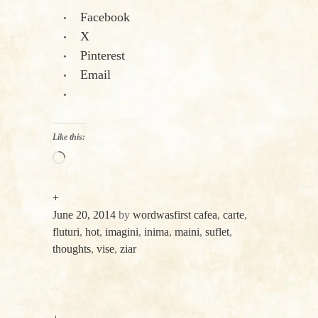
Facebook
X
Pinterest
Email
Like this:
Loading…
+
June 20, 2014
by
wordwasfirst
cafea
,
carte
,
fluturi
,
hot
,
imagini
,
inima
,
maini
,
suflet
,
thoughts
,
vise
,
ziar
«
Next
Post
Previous
Post
Post
»
navigation