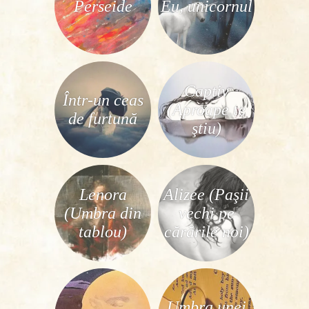
Perseide
Eu, unicornul
Captiv
Într-un ceas
(Aproape te
de furtună
ştiu)
Lenora
Alizee (Paşii
(Umbra din
vechi pe
tablou)
cărările noi)
Umbra unei