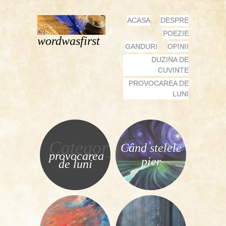
MENU
SKIP
ACASA
DESPRE
TO
POEZIE
wordwasfirst
CONTENT
GANDURI
OPINII
DUZINA DE
CUVINTE
PROVOCAREA DE
LUNI
Category
Când stelele
provocarea
pier
de luni