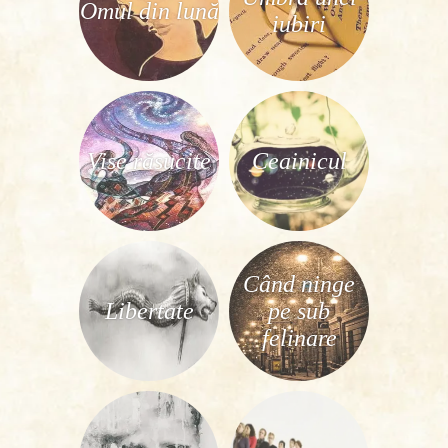
Omul din lună
iubiri
Vise răsucite
Ceainicul
Când ninge
Libertate
pe sub
felinare