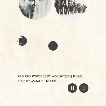
Alb
Naţiune
«
Post
navigation
+
PROUDLY POWERED BY WORDPRESS
|
THEME:
SPUN BY
CAROLINE MOORE
.
FACEBOOK
TWITTER