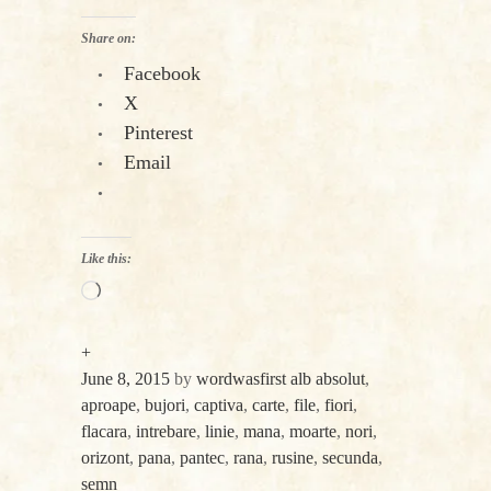
Share on:
Facebook
X
Pinterest
Email
Like this:
Loading…
+
June 8, 2015
by
wordwasfirst
alb absolut
,
aproape
,
bujori
,
captiva
,
carte
,
file
,
fiori
,
flacara
,
intrebare
,
linie
,
mana
,
moarte
,
nori
,
orizont
,
pana
,
pantec
,
rana
,
rusine
,
secunda
,
semn