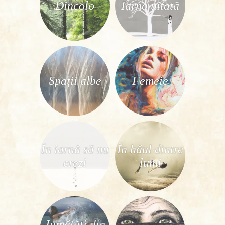
Dincolo
Iarna uitată
Spații albe
Femeie
În iarnă să nu
În hăul dintre
crezi
lumi
Jumătăți din