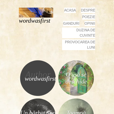
MENU
SKIP
ACASA
DESPRE
TO
POEZIE
wordwasfirst
CONTENT
GANDURI
OPINII
DUZINA DE
CUVINTE
PROVOCAREA DE
LUNI
Author
O ușă se
wordwasfirst
deschide
Un bărbat și o
Toamnă