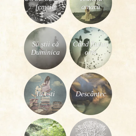
femeie
amară
Să știi că
Când fluturi
Duminica
orbi
Tu ești
Descântec