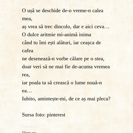
O ușă se deschide de-o vreme-n calea
mea,
aș vrea să trec dincolo, dar e aici ceva…
O dulce aritmie mi-animă inima
când tu îmi ești alături, iar ceașca de
cafea
ne desenează-n vorbe călare pe o stea,
doar veri să ne mai fie de-acuma vremea
rea,
iar poala ta să crească o lume nouă-n
ea…
Iubito, amintește-mi, de ce aș mai pleca?
Sursa foto: pinterest
Share on: