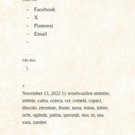
Facebook
X
Pinterest
Email
Like this:
Loading…
+
November 13, 2022
by
wordwasfirst
amintire
,
aritmie
,
cafea
,
ceasca
,
cer
,
cometă
,
copaci
,
dincolo
,
eternitate
,
frunte
,
iarna
,
inima
,
iubire
,
ochi
,
oglinda
,
palma
,
speranță
,
stea
,
tu
,
usa
,
vara
,
zambet
«