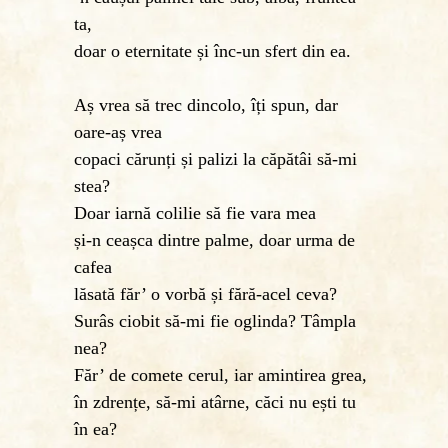
ta,
doar o eternitate și înc-un sfert din ea.
Aș vrea să trec dincolo, îți spun, dar
oare-aș vrea
copaci cărunți și palizi la căpătâi să-mi
stea?
Doar iarnă colilie să fie vara mea
și-n ceașca dintre palme, doar urma de
cafea
lăsată făr’ o vorbă și fără-acel ceva?
Surâs ciobit să-mi fie oglinda? Tâmpla
nea?
Făr’ de comete cerul, iar amintirea grea,
în zdrențe, să-mi atârne, căci nu ești tu
în ea?