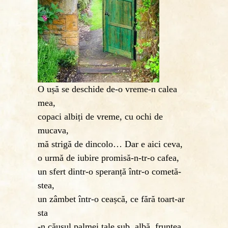
O ușă se deschide de-o vreme-n calea
mea,
copaci albiți de vreme, cu ochi de
mucava,
mă strigă de dincolo… Dar e aici ceva,
o urmă de iubire promisă-n-tr-o cafea,
un sfert dintr-o speranță într-o cometă-
stea,
un zâmbet într-o ceașcă, ce fără toart-ar
sta
-n căușul palmei tale sub, albă, fruntea