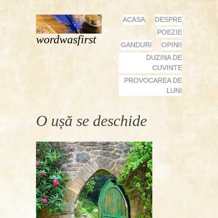
MENU
SKIP
ACASA
DESPRE
TO
POEZIE
wordwasfirst
CONTENT
GANDURI
OPINII
DUZINA DE
CUVINTE
PROVOCAREA DE
LUNI
O ușă se deschide