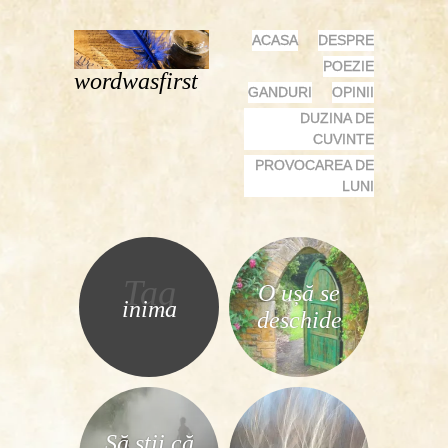
MENU
SKIP
ACASA
DESPRE
TO
POEZIE
wordwasfirst
CONTENT
GANDURI
OPINII
DUZINA DE
CUVINTE
PROVOCAREA DE
LUNI
Tag
O ușă se
inima
deschide
Să știi că