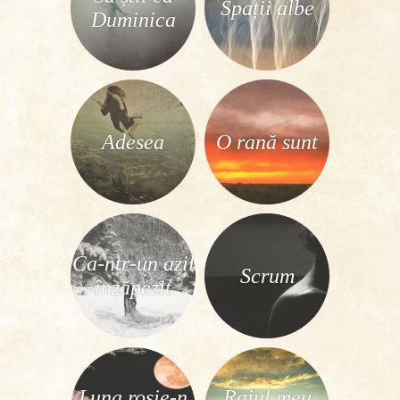
Spații albe
Duminica
Adesea
O rană sunt
Ca-ntr-un azil
Scrum
înzăpezit
Luna roşie-n
Raiul meu