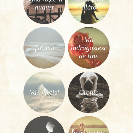
august
călător
Mă
Ţărmul
îndrăgostesc
de tine
Vae victis!
Cronic
Îndrăgostiţii