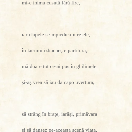
mi-e inima cusută fără fire,
iar clapele se-mpiedică-ntre ele,
în lacrimi izbucnește partitura,
mă doare tot ce-ai pus în ghilimele
și-aș vrea să iau da capo uvertura,
să strâng în brațe, iarăși, primăvara
și să dansez pe-aceasta scenă viața,