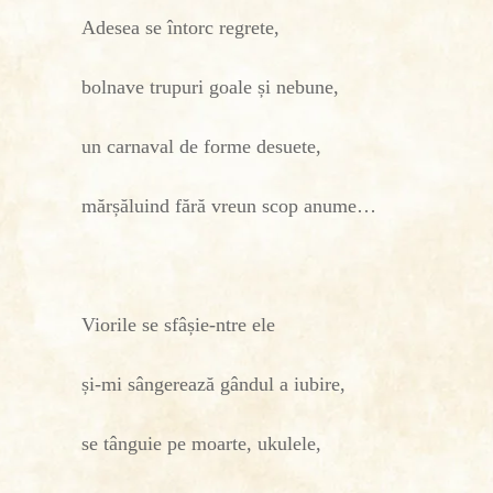
Adesea se întorc regrete,
bolnave trupuri goale și nebune,
un carnaval de forme desuete,
mărșăluind fără vreun scop anume…
Viorile se sfâșie-ntre ele
și-mi sângerează gândul a iubire,
se tânguie pe moarte, ukulele,