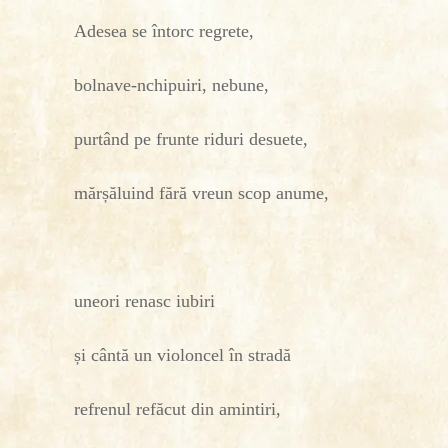
Adesea se întorc regrete,
bolnave-nchipuiri, nebune,
purtând pe frunte riduri desuete,
mărșăluind fără vreun scop anume,
uneori renasc iubiri
și cântă un violoncel în stradă
refrenul refăcut din amintiri,