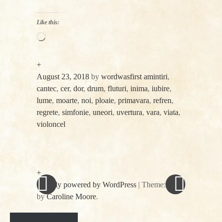
Like this:
Loading…
+
August 23, 2018
by
wordwasfirst
amintiri
,
cantec
,
cer
,
dor
,
drum
,
fluturi
,
inima
,
iubire
,
lume
,
moarte
,
noi
,
ploaie
,
primavara
,
refren
,
regrete
,
simfonie
,
uneori
,
uvertura
,
vara
,
viata
,
violoncel
«
Next
Post
Previous
Post
Post
»
navigation
+
Proudly powered by WordPress
|
Theme: spun
by
Caroline Moore
.
Facebook
Twitter