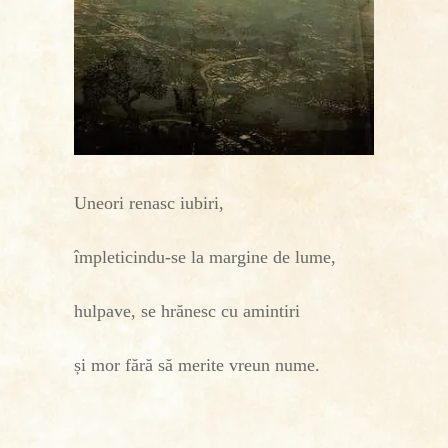
Uneori renasc iubiri,
împleticindu-se la margine de lume,
hulpave, se hrănesc cu amintiri
și mor fără să merite vreun nume.