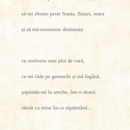
să-mi zboare peste frunte, fluturi, seara
și să mă-nsenineze dimineața
cu simfonia unei ploi de vară,
ce-mi râde pe genunchi și mă îngână,
șoptindu-mi la ureche, într-o doară:
rămâi cu mine înc-o săptămână…