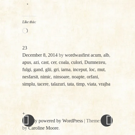
Like this:
Loading…
23
December 8, 2014
by
wordwasfirst
acum
,
alb
,
apus
,
azi
,
cast
,
cer
,
coala
,
culori
,
Dumnezeu
,
fulgi
,
gand
,
glii
,
gri
,
iarna
,
inceput
,
loc
,
mut
,
nesfarsit
,
nimic
,
ninsoare
,
noapte
,
orfani
,
simplu
,
tacere
,
talazuri
,
tata
,
timp
,
viata
,
vrajba
«
Next
Post
Previous
Post
Post
»
navigation
+
Proudly powered by WordPress
|
Theme: spun
by
Caroline Moore
.
Facebook
Twitter