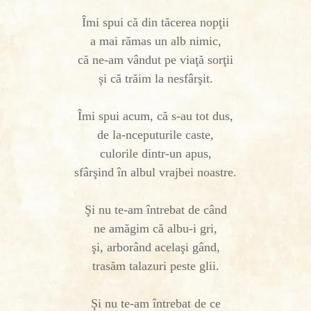
Îmi spui că din tăcerea nopţii
a mai rămas un alb nimic,
că ne-am vândut pe viaţă sorţii
şi că trăim la nesfârşit.
Îmi spui acum, că s-au tot dus,
de la-nceputurile caste,
culorile dintr-un apus,
sfârşind în albul vrajbei noastre.
Şi nu te-am întrebat de când
ne amăgim că albu-i gri,
şi, arborând acelaşi gând,
trasăm talazuri peste glii.
Şi nu te-am întrebat de ce