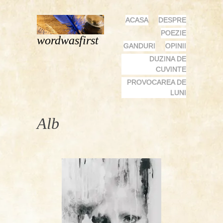
MENU
SKIP
ACASA
DESPRE
TO
POEZIE
wordwasfirst
CONTENT
GANDURI
OPINII
DUZINA DE
CUVINTE
PROVOCAREA DE
LUNI
Alb