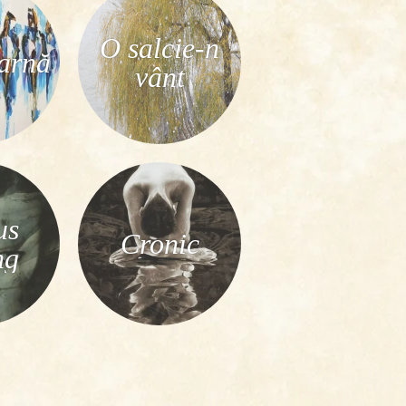
O salcie-n
iarnă
vânt
us
Cronic
ng