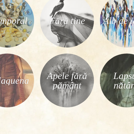
emporal
Fără tine
Alb de 
Apele fără
Laps
aguena
pământ
nătâ