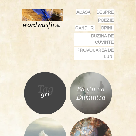
MENU
SKIP
ACASA
DESPRE
TO
POEZIE
wordwasfirst
CONTENT
GANDURI
OPINII
DUZINA DE
CUVINTE
PROVOCAREA DE
LUNI
Tag
Să știi că
gri
Duminica