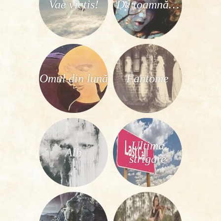
Vae victis!
De toamnă…
Omul din lună
Fantome
Ultima
Alb
strigare