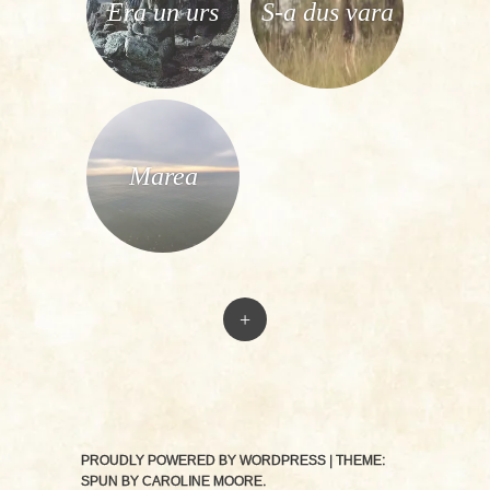
Era un urs
S-a dus vara
Marea
+
PROUDLY POWERED BY WORDPRESS
|
THEME:
SPUN BY
CAROLINE MOORE
.