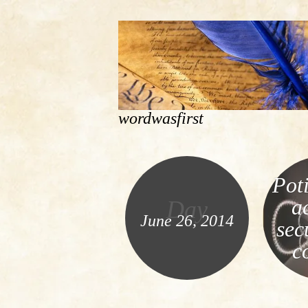
wordwasfirst
Poti
a
Day
June 26, 2014
sec
c