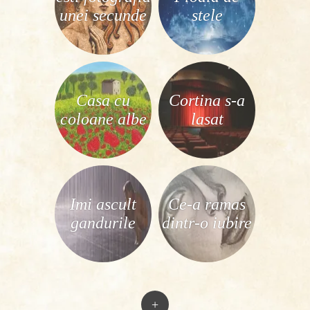
unei secunde
stele
Casa cu
Cortina s-a
coloane albe
lasat
Imi ascult
Ce-a ramas
gandurile
dintr-o iubire
+