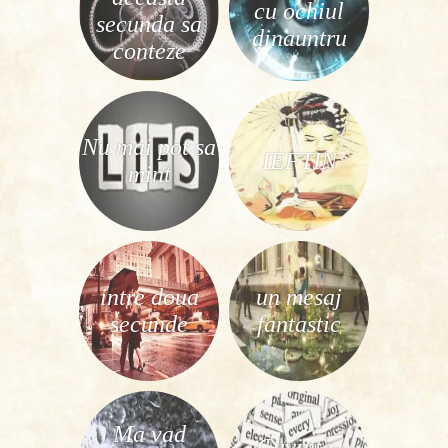
cu ochiul
secunda sa
dinauntru
conteze
Nu mai pot sa
IEFTIN
mint
intre doua
un mesaj
secunde
fantastic
Ma vad
Cuvinte-