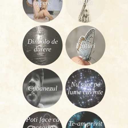
incerc
bella
Dincolo de
Fluturi
durere
Nu sunt pe
Cubanezul
lume cuvinte
Poti face ca
Te-am privit
aceasta