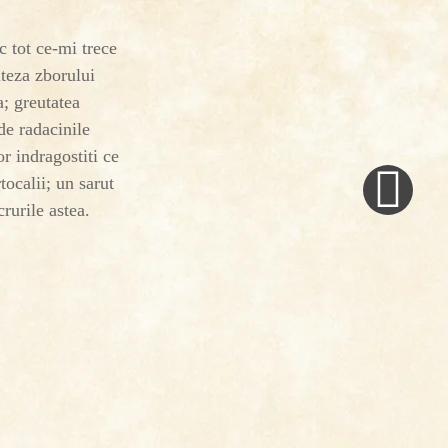
tot ce-mi trece
iteza zborului
a; greutatea
de radacinile
Next
or indragostiti ce
Post
tocalii; un sarut
»
crurile astea.