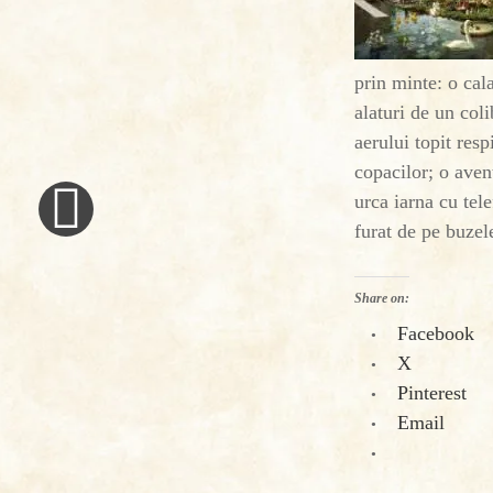
prin minte: o cala
alaturi de un col
aerului topit res
«
copacilor; o avent
Previous
urca iarna cu tele
Post
furat de pe buzele
Share on:
Facebook
X
Pinterest
Email