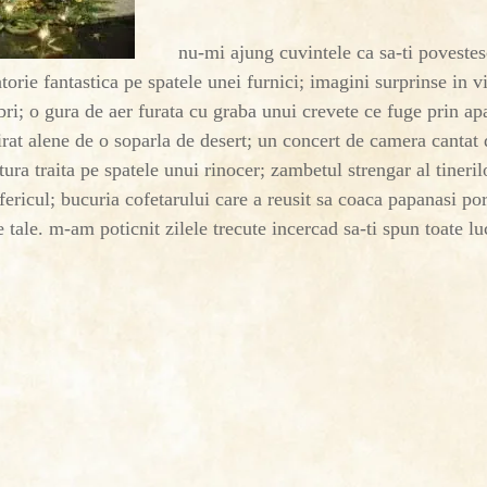
nu-mi ajung cuvintele ca sa-ti povestesc 
torie fantastica pe spatele unei furnici; imagini surprinse in v
ibri; o gura de aer furata cu graba unui crevete ce fuge prin ap
pirat alene de o soparla de desert; un concert de camera cantat 
ura traita pe spatele unui rinocer; zambetul strengar al tineril
fericul; bucuria cofetarului care a reusit sa coaca papanasi por
 tale. m-am poticnit zilele trecute incercad sa-ti spun toate lu