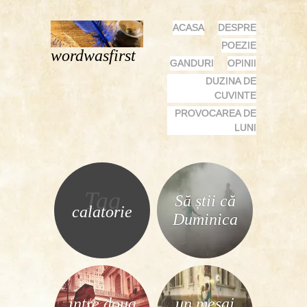
MENU
SKIP
ACASA
DESPRE
TO
POEZIE
wordwasfirst
CONTENT
GANDURI
OPINII
DUZINA DE
CUVINTE
PROVOCAREA DE
LUNI
Tag
Să știi că
calatorie
Duminica
intre doua
un mesaj