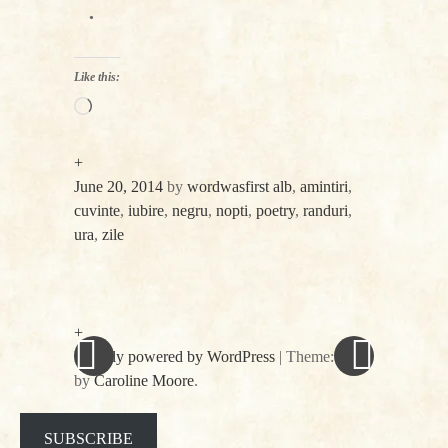
Like this:
Loading…
+
June 20, 2014
by
wordwasfirst
alb
,
amintiri
,
cuvinte
,
iubire
,
negru
,
nopti
,
poetry
,
randuri
,
ura
,
zile
«
Next
Post
Previous
Post
Post
»
navigation
+
Proudly powered by WordPress
|
Theme: spun
by
Caroline Moore
.
Facebook
Twitter
SUBSCRIBE