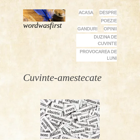
MENU
SKIP
ACASA
DESPRE
TO
POEZIE
wordwasfirst
CONTENT
GANDURI
OPINII
DUZINA DE
CUVINTE
PROVOCAREA DE
LUNI
Cuvinte-amestecate