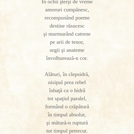
În ochii şterşi de vreme
amoruri cumpănesc,
recompunând poeme
destine răsucesc
şi murmurând catrene
pe arii de tenor,
urgii şi anateme
învolburează-n cor.
Alături, în clepsidră,
nisipul prea rebel
înhaţă ca o hidră
tot spaţiul paralel,
formând o crăpătură
în timpul absolut,
şi mătură-n ruptură
tot timpul petrecut.