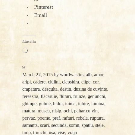
Pinterest
Email
Like this:
Loading…
9
March 27, 2015
by
wordwasfirst
alb
,
amor
,
aripi
,
cadere
,
ciulini
,
clepsidra
,
clipe
,
cor
,
crapatura
,
desculta
,
destin
,
duzina de cuvinte
,
fereastra
,
flacaruie
,
fluturi
,
frunze
,
genunchi
,
ghimpe
,
gutuie
,
hidra
,
inima
,
iubire
,
lumina
,
matura
,
musca
,
nisip
,
ochi
,
pahar cu vin
,
pervaz
,
poeme
,
praf
,
rafturi
,
rebela
,
ruptura
,
samanta
,
scari
,
secunda
,
somn
,
spatiu
,
stele
,
timp
,
trunchi
,
usa
,
vise
,
vraja