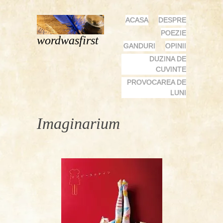
MENU
SKIP
ACASA
DESPRE
TO
POEZIE
wordwasfirst
CONTENT
GANDURI
OPINII
DUZINA DE
CUVINTE
PROVOCAREA DE
LUNI
Imaginarium