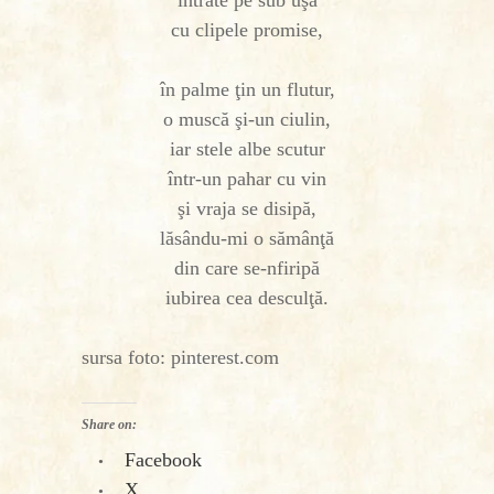
intrate pe sub uşă
cu clipele promise,
în palme ţin un flutur,
o muscă şi-un ciulin,
iar stele albe scutur
într-un pahar cu vin
şi vraja se disipă,
lăsându-mi o sămânţă
din care se-nfiripă
iubirea cea desculţă.
sursa foto: pinterest.com
Share on:
Facebook
X