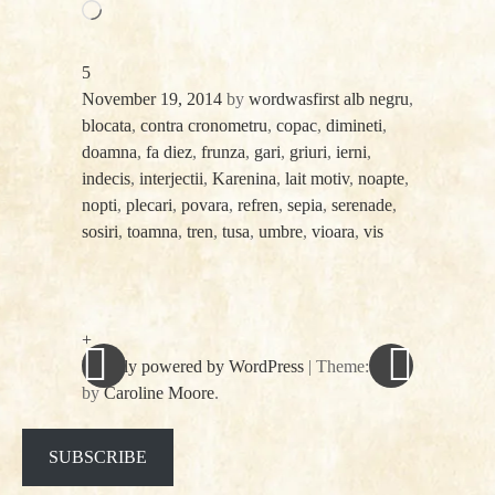
Loading…
5
November 19, 2014
by
wordwasfirst
alb negru
,
blocata
,
contra cronometru
,
copac
,
dimineti
,
doamna
,
fa diez
,
frunza
,
gari
,
griuri
,
ierni
,
indecis
,
interjectii
,
Karenina
,
lait motiv
,
noapte
,
nopti
,
plecari
,
povara
,
refren
,
sepia
,
serenade
,
sosiri
,
toamna
,
tren
,
tusa
,
umbre
,
vioara
,
vis
«
Next
Post
Previous
Post
Post
»
navigation
+
Proudly powered by WordPress
|
Theme: spun
by
Caroline Moore
.
Facebook
Twitter
SUBSCRIBE