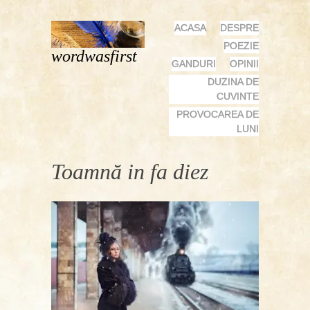
MENU
SKIP
ACASA
DESPRE
TO
POEZIE
wordwasfirst
CONTENT
GANDURI
OPINII
DUZINA DE
CUVINTE
PROVOCAREA DE
LUNI
Toamnă in fa diez