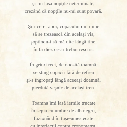
şi-mi lasă nopţile neterminate,
crezând că nopţile nu-mi sunt povară.
Şi-i cere, apoi, copacului din mine
să se trezească din acelaşi vis,
şoptindu-i să mă uite lângă tine,
în fa diez ce-ar trebui rescris.
În griuri reci, de obosită toamnă,
se sting copacii fără de refren
şi-s îngropaţi lângă aceeaşi doamnă,
pierdută veşnic de acelaşi tren.
Toamna îmi lasă iernile trucate
în sepia cu umbre de alb negru,
fuzionând în tuşe-amestecate
cu interjecţii contra cronometru.