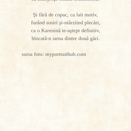
Şi fără de copac, ca lait motiv,
furând sosiri şi-ntârziind plecări,
ca o Karenină te-aştept definitiv,
blocată-n iarna dintre două gări.
sursa foto: myportraithub.com