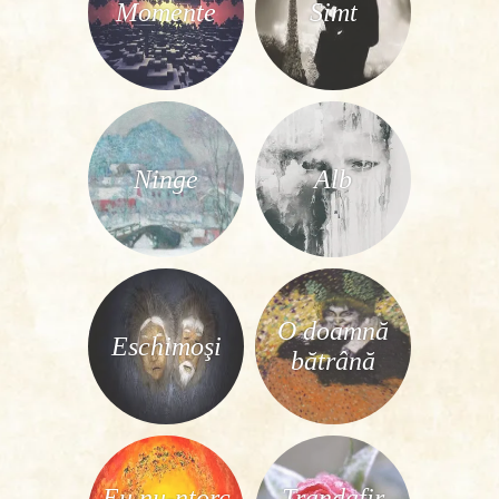
Momente
Simt
Ninge
Alb
O doamnă
Eschimoşi
bătrână
Eu nu-ntorc
Trandafir