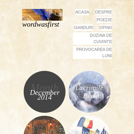
MENU
SKIP
ACASA
DESPRE
TO
POEZIE
wordwasfirst
CONTENT
GANDURI
OPINII
DUZINA DE
CUVINTE
PROVOCAREA DE
LUNI
Month
Lacrimile
December
Evei
2014
Pe steagurile