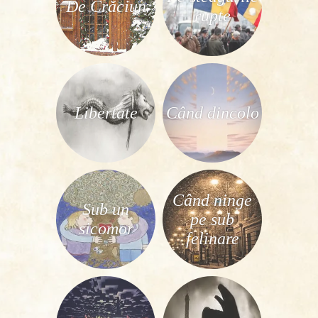
De Crăciun
rupte
Libertate
Când dincolo
Când ninge
Sub un
pe sub
sicomor
felinare