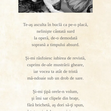
Te-aş asculta în buclă ca pe-o placă,
nelinişte cântată surd
la operă, de-o demodată
soprană a timpului absurd.
Şi-mi răsfoiesc iubirea de revistă,
cuprins de-ale mustrării gheare,
iar vocea ta atât de tristă
mă-ndoaie sub un drob de sare.
Şi-mi ţipă orele-n volum,
şi îmi sar clipele din braţe,
fără brichetă, aş dori să-ţi spun,