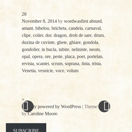
28
November 8, 2014
by
wordwasfirst
absurd
,
amant
,
bibelou
,
bricheta
,
candela
,
carnaval
,
clipe
,
colier
,
dor
,
dragon
,
drob de sare
,
drum
,
duzina de cuvinte
,
ghete
,
ghiare
,
gondola
,
gondolier
,
in bucla
,
iubire
,
neliniste
,
neom
,
opal
,
opera
,
ore
,
peste
,
placa
,
poet
,
portelan
,
revista
,
scantei
,
scrum
,
soprana
,
tinta
,
trista
,
Venetia
,
vesnicie
,
voce
,
volum
«
Next
Post
Previous
Post
Post
»
navigation
+
Proudly powered by WordPress
|
Theme: spun
by
Caroline Moore
.
Facebook
Twitter
SUBSCRIBE