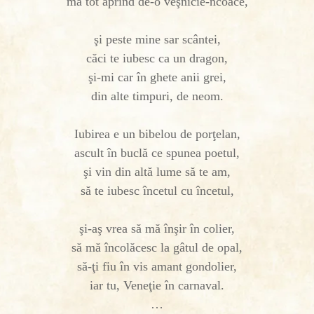
mă tot aprind de-o veşnicie-ncoace,
şi peste mine sar scântei,
căci te iubesc ca un dragon,
şi-mi car în ghete anii grei,
din alte timpuri, de neom.
Iubirea e un bibelou de porţelan,
ascult în buclă ce spunea poetul,
şi vin din altă lume să te am,
să te iubesc încetul cu încetul,
şi-aş vrea să mă înşir în colier,
să mă încolăcesc la gâtul de opal,
să-ţi fiu în vis amant gondolier,
iar tu, Veneţie în carnaval.
…