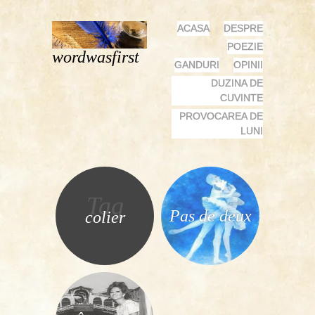
MENU
SKIP
ACASA
DESPRE
TO
POEZIE
wordwasfirst
CONTENT
GANDURI
OPINII
DUZINA DE
CUVINTE
PROVOCAREA DE
LUNI
Tag
Pas de deux
colier