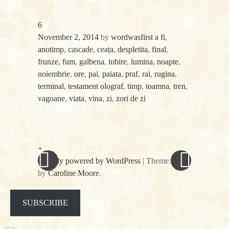
6
November 2, 2014
by
wordwasfirst
a fi
,
anotimp
,
cascade
,
ceața
,
despletita
,
final
,
frunze
,
fum
,
galbena
,
iubire
,
lumina
,
noapte
,
noiembrie
,
ore
,
pai
,
paiata
,
praf
,
rai
,
rugina
,
terminal
,
testament olograf
,
timp
,
toamna
,
tren
,
vagoane
,
viata
,
vina
,
zi
,
zori de zi
«
Next
Post
Previous
Post
Post
»
navigation
+
Proudly powered by WordPress
|
Theme: spun
by
Caroline Moore
.
Facebook
Twitter
SUBSCRIBE