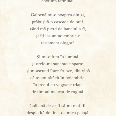
anotimp terminal.
Galbenă mi-e noaptea din zi,
prăbuşită-n cascade de praf,
când mă pierd de banalul a fi,
şi îţi las un noiembrie-n
testament olograf.
Şi mi-e fum în lumină,
şi orele-mi sunt stele sparte,
şi m-ascund între frunze, din vină
că te-am rătăcit în noiembrie,
în trenul cu vagoane triate
de timpul mâncat de rugină.
Galbenă de-ar fi să-mi mai fii,
despletită de tine, de mica paiaţă,