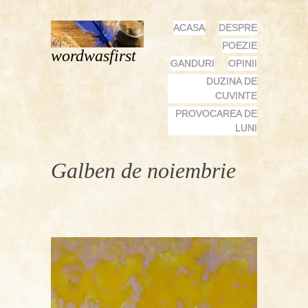
MENU
SKIP
ACASA
DESPRE
TO
POEZIE
wordwasfirst
CONTENT
GANDURI
OPINII
DUZINA DE
CUVINTE
PROVOCAREA DE
LUNI
Galben de noiembrie