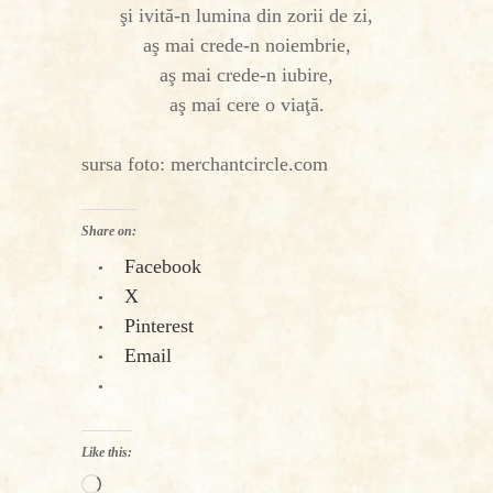
şi ivită-n lumina din zorii de zi,
aş mai crede-n noiembrie,
aş mai crede-n iubire,
aş mai cere o viaţă.
sursa foto: merchantcircle.com
Share on:
Facebook
X
Pinterest
Email
Like this:
Loading…