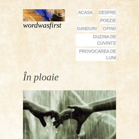
MENU
SKIP
ACASA
DESPRE
TO
POEZIE
wordwasfirst
CONTENT
GANDURI
OPINII
DUZINA DE
CUVINTE
PROVOCAREA DE
LUNI
În ploaie