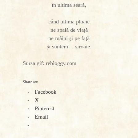
în ultima seară,
când ultima ploaie
ne spală de viață
pe mâini și pe față
și suntem… șiroaie.
Sursa gif: rebloggy.com
Share on:
Facebook
X
Pinterest
Email