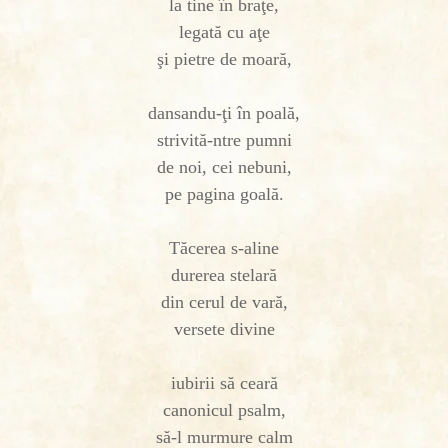
la tine în braţe,
legată cu aţe
şi pietre de moară,
dansandu-ţi în poală,
strivită-ntre pumni
de noi, cei nebuni,
pe pagina goală.
Tăcerea s-aline
durerea stelară
din cerul de vară,
versete divine
iubirii să ceară
canonicul psalm,
să-l murmure calm