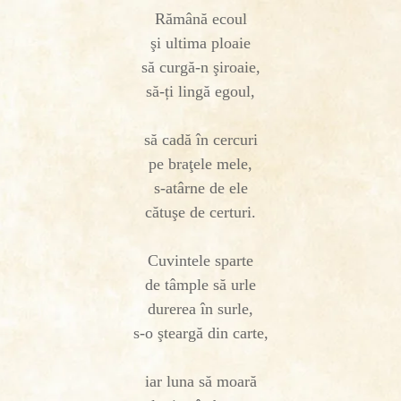
Rămână ecoul
şi ultima ploaie
să curgă-n şiroaie,
să-ți lingă egoul,
să cadă în cercuri
pe braţele mele,
s-atârne de ele
cătuşe de certuri.
Cuvintele sparte
de tâmple să urle
durerea în surle,
s-o şteargă din carte,
iar luna să moară