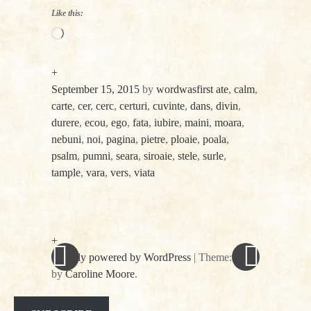
Like this:
Loading…
+
September 15, 2015
by
wordwasfirst
ate
,
calm
,
carte
,
cer
,
cerc
,
certuri
,
cuvinte
,
dans
,
divin
,
durere
,
ecou
,
ego
,
fata
,
iubire
,
maini
,
moara
,
nebuni
,
noi
,
pagina
,
pietre
,
ploaie
,
poala
,
psalm
,
pumni
,
seara
,
siroaie
,
stele
,
surle
,
tample
,
vara
,
vers
,
viata
«
Next
Post
Previous
Post
Post
»
navigation
+
Proudly powered by WordPress
|
Theme: spun
by
Caroline Moore
.
Facebook
Twitter