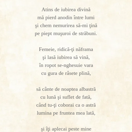
Atins de iubirea divină
mă pierd anodin între lumi
şi chem nemurirea să-mi ţină
pe piept muşuroi de străbuni.
Femeie, ridică-ţi năframa
şi lasă iubirea să vină,
în ropot se-nghesuie vara
cu gura de râsete plină,
să cânte de noaptea albastră
cu lună şi suflet de fată,
când tu-ţi coborai ca o astră
lumina pe fruntea mea lată,
şi îţi aplecai peste mine