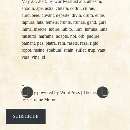
May 23, 2015
by
wordwasfirst
alb
,
albastra
,
anodin
,
ape
,
astra
,
chitara
,
codru
,
culme
,
curcubeie
,
cuvant
,
departe
,
divin
,
drum
,
elitre
,
faptura
,
fata
,
femeie
,
frunte
,
frunza
,
gand
,
gura
,
inima
,
insecte
,
iubire
,
iubito
,
lumi
,
lumina
,
luna
,
musuroi
,
naframa
,
noapte
,
noi
,
orb
,
padure
,
pamant
,
pas
,
piatra
,
ram
,
rasete
,
raze
,
rigid
,
ropot
,
rusine
,
strabuni
,
strain
,
suflet
,
trup
,
vant
,
vara
,
vina
,
zi
«
Next
Post
Previous
Post
Post
»
navigation
+
Proudly powered by WordPress
|
Theme: spun
by
Caroline Moore
.
Facebook
Twitter
SUBSCRIBE