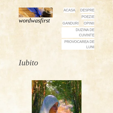
MENU
SKIP
ACASA
DESPRE
TO
POEZIE
wordwasfirst
CONTENT
GANDURI
OPINII
DUZINA DE
CUVINTE
PROVOCAREA DE
LUNI
Iubito