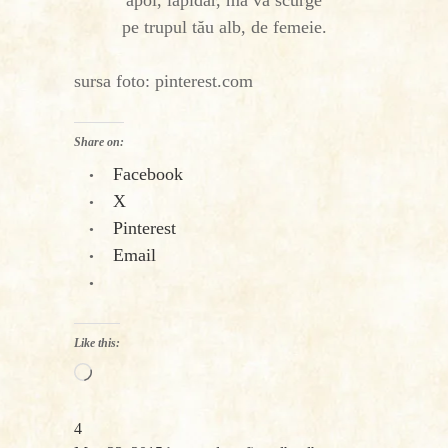
apoi, lapidar, mă va scurge
pe trupul tău alb, de femeie.
sursa foto: pinterest.com
Share on:
Facebook
X
Pinterest
Email
Like this:
Loading…
4