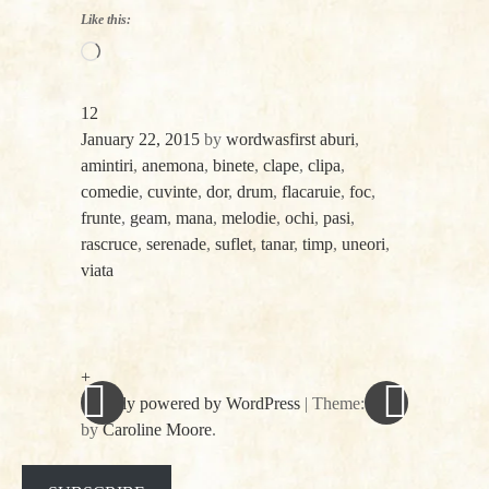
Like this:
Loading…
12
January 22, 2015
by
wordwasfirst
aburi
,
amintiri
,
anemona
,
binete
,
clape
,
clipa
,
comedie
,
cuvinte
,
dor
,
drum
,
flacaruie
,
foc
,
frunte
,
geam
,
mana
,
melodie
,
ochi
,
pasi
,
rascruce
,
serenade
,
suflet
,
tanar
,
timp
,
uneori
,
viata
«
Next
Post
Previous
Post
Post
»
navigation
+
Proudly powered by WordPress
|
Theme: spun
by
Caroline Moore
.
Facebook
Twitter