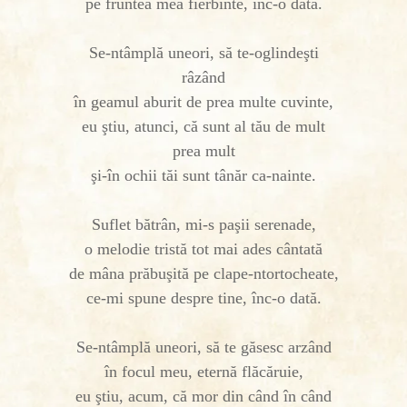
pe fruntea mea fierbinte, înc-o dată.
Se-ntâmplă uneori, să te-oglindeşti
râzând
în geamul aburit de prea multe cuvinte,
eu ştiu, atunci, că sunt al tău de mult
prea mult
şi-în ochii tăi sunt tânăr ca-nainte.
Suflet bătrân, mi-s paşii serenade,
o melodie tristă tot mai ades cântată
de mâna prăbuşită pe clape-ntortocheate,
ce-mi spune despre tine, înc-o dată.
Se-ntâmplă uneori, să te găsesc arzând
în focul meu, eternă flăcăruie,
eu ştiu, acum, că mor din când în când