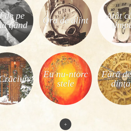
l de pe
Atât c
Ora de alint
mă gând
timp
Eu nu-ntorc
Fără de
Crăciun
stele
dinţa
+