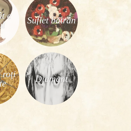
ât e
Suflet bătrân
ul
 roţi
Diamant
te