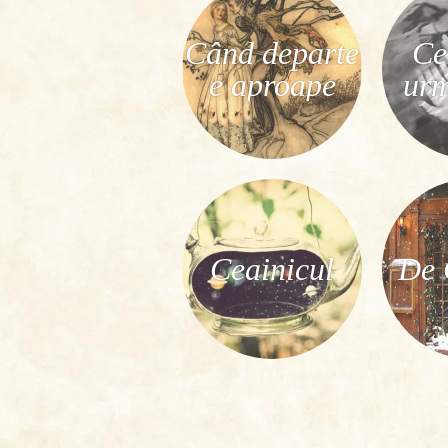
Când departe
Ce
e aproape
ur
Ceainicul
De 