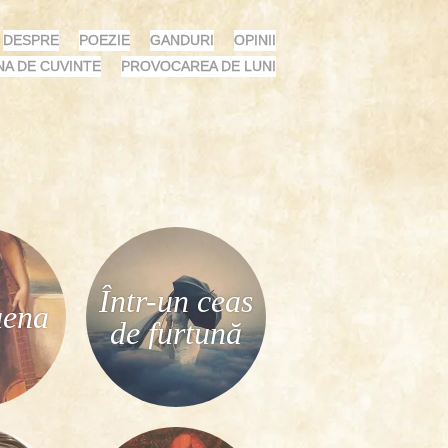
DESPRE
POEZIE
GANDURI
OPINII
NA DE CUVINTE
PROVOCAREA DE LUNI
Într-un ceas
uena
de furtună