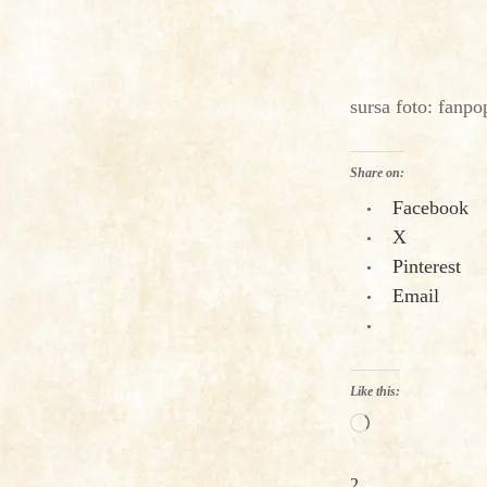
sursa foto: fanp
Share on:
Facebook
X
Pinterest
Email
Like this:
Loading…
2