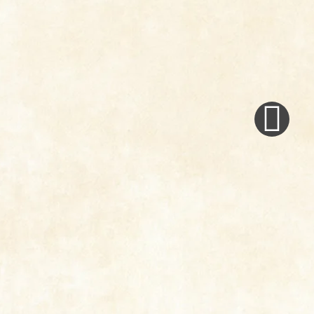
Next
Post
»