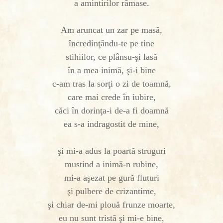
a amintirilor rămase.
Am aruncat un zar pe masă,
încredinţându-te pe tine
stihiilor, ce plânsu-şi lasă
în a mea inimă, şi-i bine
c-am tras la sorţi o zi de toamnă,
care mai crede în iubire,
căci în dorinţa-i de-a fi doamnă
ea s-a indragostit de mine,
şi mi-a adus la poartă struguri
mustind a inimă-n rubine,
mi-a aşezat pe gură fluturi
şi pulbere de crizantime,
şi chiar de-mi plouă frunze moarte,
eu nu sunt tristă şi mi-e bine,