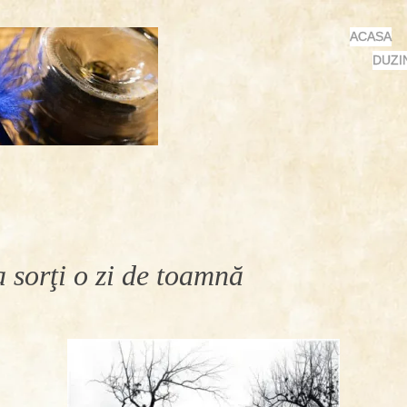
MENU
SKIP
ACASA
TO
DUZI
CONTENT
a sorţi o zi de toamnă