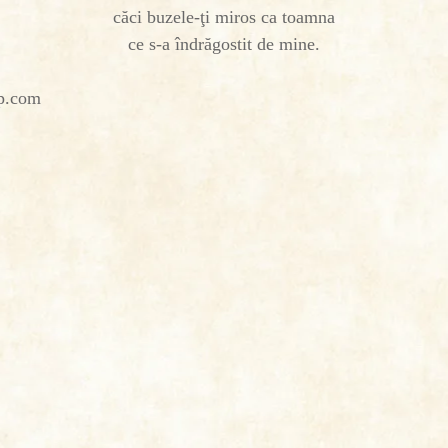
căci buzele-ţi miros ca toamna
ce s-a îndrăgostit de mine.
op.com