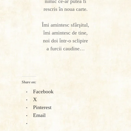
nimic ce-ar putea fi
rescris în noua carte.
Îmi amintesc sfârşitul,
îmi amintesc de tine,
noi doi într-o sclipire
a furcii caudine…
Share on:
Facebook
X
Pinterest
Email