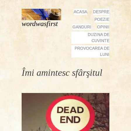
MENU
SKIP
ACASA
DESPRE
TO
POEZIE
wordwasfirst
CONTENT
GANDURI
OPINII
DUZINA DE
CUVINTE
PROVOCAREA DE
LUNI
Îmi amintesc sfârşitul