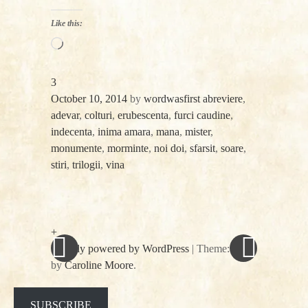
Like this:
Loading…
3
October 10, 2014
by
wordwasfirst
abreviere
,
adevar
,
colturi
,
erubescenta
,
furci caudine
,
indecenta
,
inima amara
,
mana
,
mister
,
monumente
,
morminte
,
noi doi
,
sfarsit
,
soare
,
stiri
,
trilogii
,
vina
«
Next
Post
Previous
Post
Post
»
navigation
+
Proudly powered by WordPress
|
Theme: spun
by
Caroline Moore
.
Facebook
Twitter
SUBSCRIBE