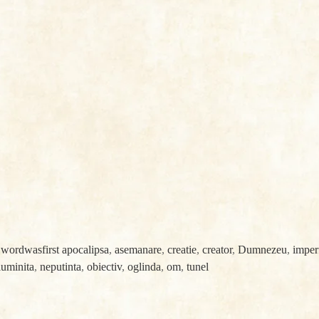
y
wordwasfirst
apocalipsa
,
asemanare
,
creatie
,
creator
,
Dumnezeu
,
imper
luminita
,
neputinta
,
obiectiv
,
oglinda
,
om
,
tunel