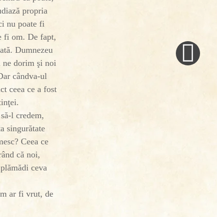
udiază propria
ci nu poate fi
Next
fi om. De fapt,
Post
odată. Dumnezeu
»
ă ne dorim şi noi
 Dar cândva-ul
ct ceea ce a fost
inţei.
 să-l credem,
a singurătate
umesc? Ceea ce
rând că noi,
a plămădi ceva
m ar fi vrut, de