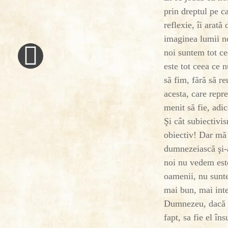
prin dreptul pe c
reflexie, îi arată
«
imaginea lumii n
Previous
noi suntem tot c
Post
este tot ceea ce 
să fim, fără să r
acesta, care repr
menit să fie, adi
Şi cât subiectivi
obiectiv! Dar mă 
dumnezeiască şi-a
noi nu vedem est
oamenii, nu sunte
mai bun, mai inte
Dumnezeu, dacă ne
fapt, sa fie el î