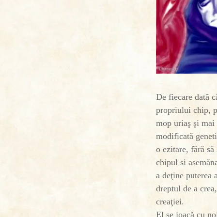
De fiecare dată c
propriului chip, 
mop uriaş şi mai 
modificată geneti
o ezitare, fără s
chipul si asemăna
a deţine puterea 
dreptul de a crea,
creaţiei.
El se joacă cu noi