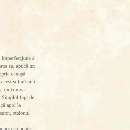
o imperfecţiune a
area sa, apucă un
ropria cenuşă
acestea fără nici
acă nu cumva
. Simplul fapt de
ucă apoi la
eator, etalonul
 pentru că poate,