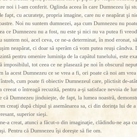
are noi i l-am conferit. Oglinda aceea în care Dumnezeu îşi st
 de fapt, cu acurateţe, propria imagine, care nu e neapărat şi ni
oastre. Noi nu suntem dumnezei, aşa cum Dumnezeu nu poate 
eea ce Dumnezeu nu a fost, nu este şi nici nu va putea fi vre
nu suntem noi, acel ceva, ce ne-a determinat, în mod eronat, s
euşim neapărat, ci doar să sperăm că vom putea reuşi cândva.
ezintă pentru omenire luminiţa de la capătul tunelului, este exa
că imposibilul, tot ceea ce ne plasează pe noi în obscurul neput
sm la acest Dumnezeu ce se vrea a fi, ori poate că noi am vrea
întreb, cum poate fi obiectiv Dumnezeul care, plictisit de-atât
 creeat o întreagă recuzită, pentru a-şi satisface nevoia de l
e că Dumnezeu jinduieşte, de fapt, la lumea noastră, demonst
m creaţi după chipul şi asemănarea sa, ci din dorinţa lui de 
resant, superior sieşi.
-a creat, atunci a făcut-o din imaginaţie, clădindu-ne aşa cu
nsuşi. Pentru că Dumnezeu îşi doreşte să fie om.