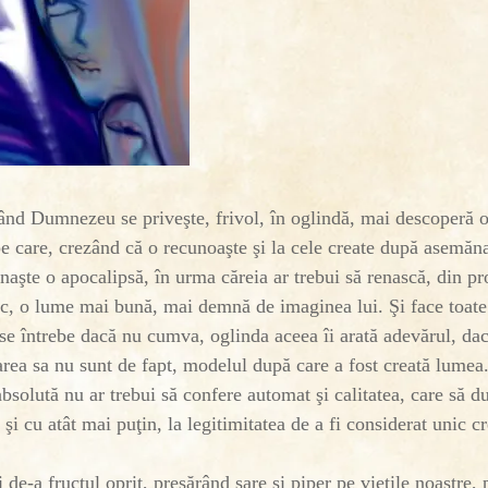
ând Dumnezeu se priveşte, frivol, în oglindă, mai descoperă 
pe care, crezând că o recunoaşte şi la cele create după asemăn
naşte o apocalipsă, în urma căreia ar trebui să renască, din p
c, o lume mai bună, mai demnă de imaginea lui. Şi face toate 
ă se întrebe dacă nu cumva, oglinda aceea îi arată adevărul, d
rea sa nu sunt de fapt, modelul după care a fost creată lumea
absolută nu ar trebui să confere automat şi calitatea, care să d
 şi cu atât mai puţin, la legitimitatea de a fi considerat unic cr
 de-a fructul oprit, presărând sare şi piper pe vieţile noastre,