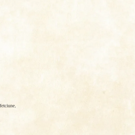
fetciune
,