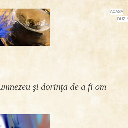
MENU
SKIP
ACASA
TO
DUZI
CONTENT
mnezeu şi dorinţa de a fi om