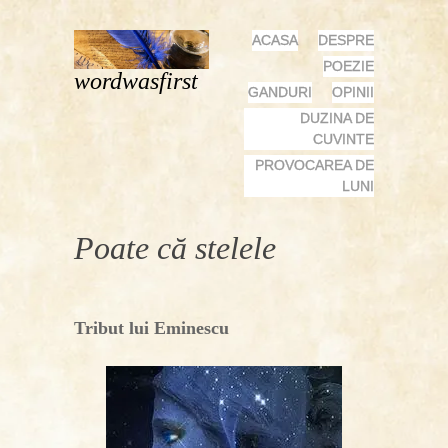
MENU
SKIP
ACASA
DESPRE
TO
POEZIE
wordwasfirst
CONTENT
GANDURI
OPINII
DUZINA DE
CUVINTE
PROVOCAREA DE
LUNI
Poate că stelele
Tribut lui Eminescu