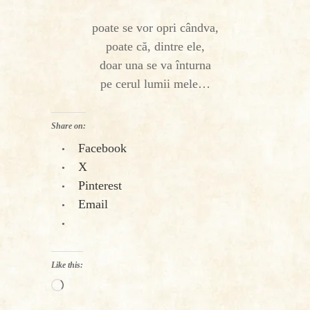
poate se vor opri cândva,
poate că, dintre ele,
doar una se va înturna
pe cerul lumii mele…
Share on:
Facebook
X
Pinterest
Email
Like this:
Loading…