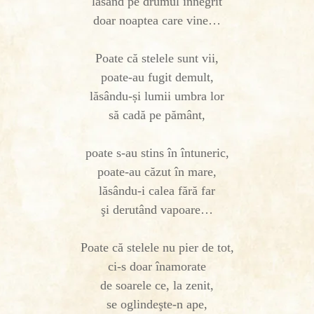
lăsând pe drumul înnegrit
doar noaptea care vine…
Poate că stelele sunt vii,
poate-au fugit demult,
lăsându-și lumii umbra lor
să cadă pe pământ,
poate s-au stins în întuneric,
poate-au căzut în mare,
lăsându-i calea fără far
şi derutând vapoare…
Poate că stelele nu pier de tot,
ci-s doar înamorate
de soarele ce, la zenit,
se oglindeşte-n ape,