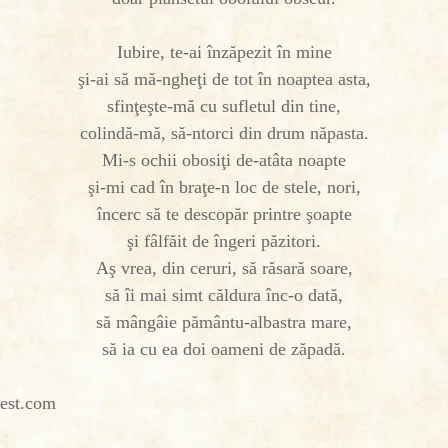
Iubire, te-ai înzăpezit în mine
şi-ai să mă-ngheţi de tot în noaptea asta,
sfinţeşte-mă cu sufletul din tine,
colindă-mă, să-ntorci din drum năpasta.
Mi-s ochii obosiţi de-atâta noapte
şi-mi cad în braţe-n loc de stele, nori,
încerc să te descopăr printre şoapte
şi fâlfăit de îngeri păzitori.
Aş vrea, din ceruri, să răsară soare,
să îi mai simt căldura înc-o dată,
să mângâie pământu-albastra mare,
să ia cu ea doi oameni de zăpadă.
rest.com