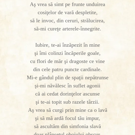
Aş vrea să simt pe frunte unduirea
cosiţelor de vară despletite,
să le invoc, din ceruri, strălucirea,
să-mi cureţe arterele-înnegrite.
Iubire, te-ai înzăpezit în mine
şi îmi colinzi încăperile goale,
cu flori de măr şi dragoste ce vine
din cele patru puncte cardinale.
Mi-e gândul plin de spaţii nepătrunse
şi-mi năvălesc în suflet agonii
că ai cedat dorinţelor ascunse
şi te-ai topit sub razele târzii.
Aş vrea să curgi prin mine ca o lavă
şi să mă ardă focul tău impur,
să ascultăm din simfonia slavă
doar plânsetul oboiului obscur.