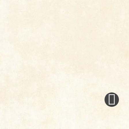
Next
Post
»