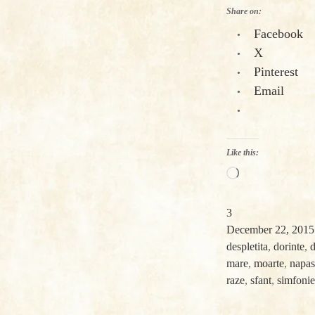
Share on:
Facebook
X
Pinterest
Email
Like this:
Loading…
3
December 22, 2015
despletita
,
dorinte
,
d
mare
,
moarte
,
napas
raze
,
sfant
,
simfonie