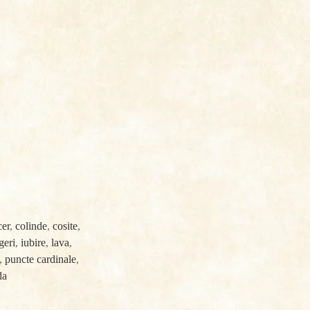
cer
,
colinde
,
cosite
,
geri
,
iubire
,
lava
,
,
puncte cardinale
,
da