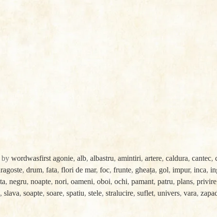
by
wordwasfirst
agonie
,
alb
,
albastru
,
amintiri
,
artere
,
caldura
,
cantec
,
ragoste
,
drum
,
fata
,
flori de mar
,
foc
,
frunte
,
gheața
,
gol
,
impur
,
inca
,
in
ta
,
negru
,
noapte
,
nori
,
oameni
,
oboi
,
ochi
,
pamant
,
patru
,
plans
,
privire
,
slava
,
soapte
,
soare
,
spatiu
,
stele
,
stralucire
,
suflet
,
univers
,
vara
,
zapa