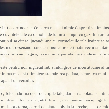
e in fiecare noapte, de parca n-as sti nimic despre tine, impins
e cuvintele tale ca o molie de lumina lampii cu gaz. Imi ard a
continui sa citesc, jucandu-ma cu constelatiile tale inainte sa 
tinul, desenand traiectorii noi catre destinatii vechi si uitate
 pe o simfonie magica, lasandu-ma purtata pe aripile ei catre s
ste pentru noi, inghetat sub stratul gros de incertitudine al ni
e inima mea, si-ti impietreste mirarea pe fata, pentru ca m-ai p
 capatul universului.
rc, folosindu-ma doar de aripile tale, dar iarna polara se inti
rsul devine foarte mic, atat de mic, incat nu-mi mai ajunge la 
 mi-l pot atarna, cercel de piatra abisala la ureche, atat de mic