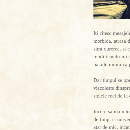
Iti citesc mesajel
morbida, atrasa d
simt durerea, si 
modificandu-mi des
bataile inimii ca
Dar timpul se opre
viscoleste dinspr
stelele reci de la
Incerc sa ma into
de timp, si unive
atat de mic, incat