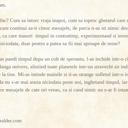
am.
 fac? Cum sa intorc vraja inapoi, cum sa topesc ghetarul care 
care continui sa-ti citesc mesajele, de parca n-as sti nimic des
, cu care masori timpul in contratimp, experimentand si inven
 niciodata, doar pentru a putea sa fii mai aproape de mine?
as pandi timpul dupa un colt de speranta, l-as inchide intr-o cl
langa univers, aliniind toate planetele intr-un stravechi sir ind
la tine. Mi-as intinde mainile si ti-as strange sufletul intr-o i
da nu s-ar mai aseza niciodata peste noi, inghetand timpul, iar 
are mesajele de cate ori vreau, ca si cand nimic nu s-ar fi inta
oralder.com