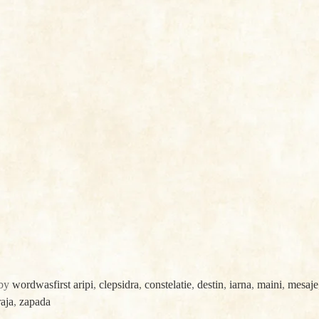
by
wordwasfirst
aripi
,
clepsidra
,
constelatie
,
destin
,
iarna
,
maini
,
mesaje
raja
,
zapada