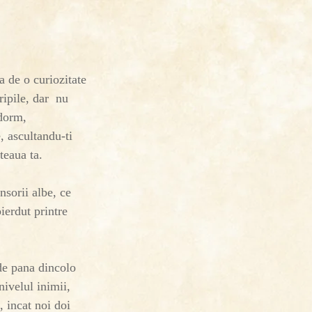
a de o curiozitate
ripile, dar nu
adorm,
, ascultandu-ti
teaua ta.
nsorii albe, ce
ierdut printre
nde pana dincolo
nivelul inimii,
, incat noi doi