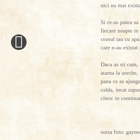
nici nu mai exist
Si ce-as putea sa
«
fiecare noapte in 
Previous
ceasul tau cu apa
Post
care n-au existat
Daca as sti cum, 
atarna la ureche, 
pana ce as ajunge 
calda, incat zapa
citesc in continu
sursa foto: gayn