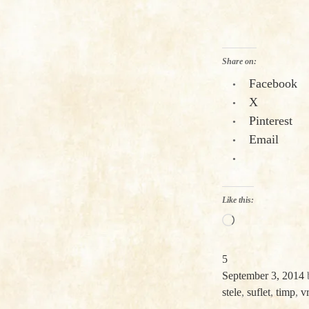
Share on:
Facebook
X
Pinterest
Email
Like this:
Loading…
5
September 3, 2014
stele
,
suflet
,
timp
,
v