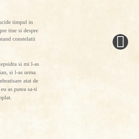
ucide timpul in
Next
pre tine si despre
Post
tand constelatii
»
epsidra si mi l-as
ian, si l-as urma
mbratisare atat de
eu as putea sa-ti
mplat.