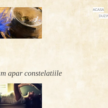
MENU
SKIP
ACASA
TO
DUZI
CONTENT
m apar constelatiile