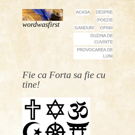
MENU
SKIP
ACASA
DESPRE
TO
POEZIE
wordwasfirst
CONTENT
GANDURI
OPINII
DUZINA DE
CUVINTE
PROVOCAREA DE
LUNI
Fie ca Forta sa fie cu
tine!