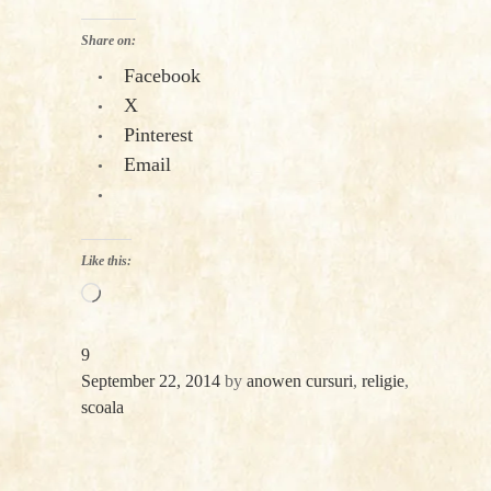
Share on:
Facebook
X
Pinterest
Email
Like this:
Loading…
9
September 22, 2014
by
anowen
cursuri
,
religie
,
scoala
«
Next
Post
Previous
Post
Post
»