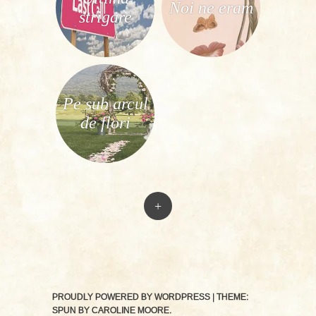
Noi ne eram
strigare
Pe sub arcul
de flori
+
PROUDLY POWERED BY WORDPRESS
|
THEME:
SPUN BY
CAROLINE MOORE
.