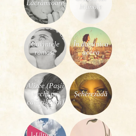
Lăcrămioare
Manole
Cuvintele
În duminica
rămase
aceea
Alizee (Paşii
vechi pe
Șeherezadă
cărările noi)
Ultima