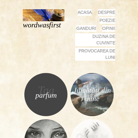
MENU
SKIP
ACASA
DESPRE
TO
POEZIE
wordwasfirst
CONTENT
GANDURI
OPINII
DUZINA DE
CUVINTE
PROVOCAREA DE
LUNI
Tag
Jumătăți din
parfum
mine
Crucea lui