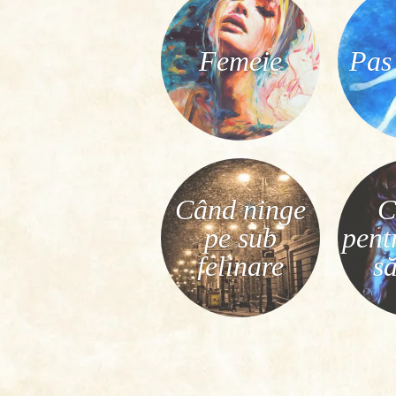
Femeie
Pas
Când ninge
C
pe sub
pent
felinare
să