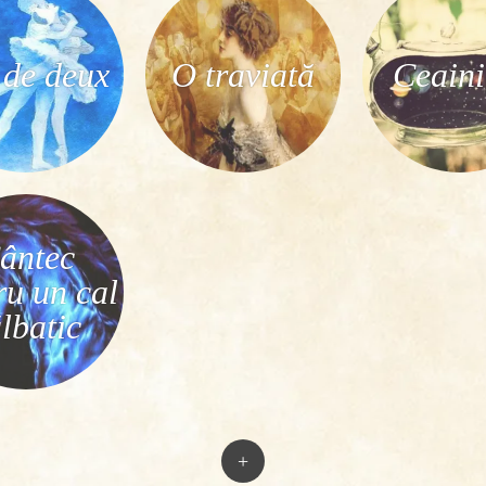
 de deux
O traviată
Ceaini
ântec
ru un cal
lbatic
+