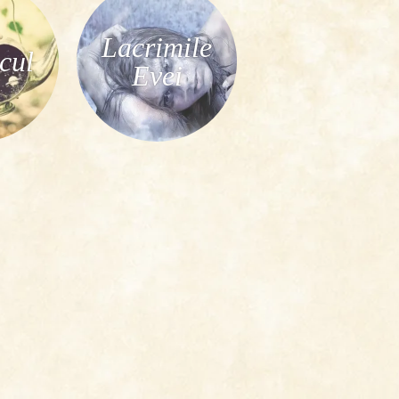
Lacrimile
cul
Evei