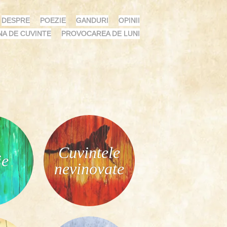
DESPRE
POEZIE
GANDURI
OPINII
NA DE CUVINTE
PROVOCAREA DE LUNI
Cuvintele
ie
nevinovate