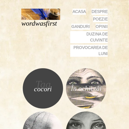
MENU
SKIP
ACASA
DESPRE
TO
POEZIE
wordwasfirst
CONTENT
GANDURI
OPINII
DUZINA DE
CUVINTE
PROVOCAREA DE
LUNI
Tag
În ochii tăi
cocori