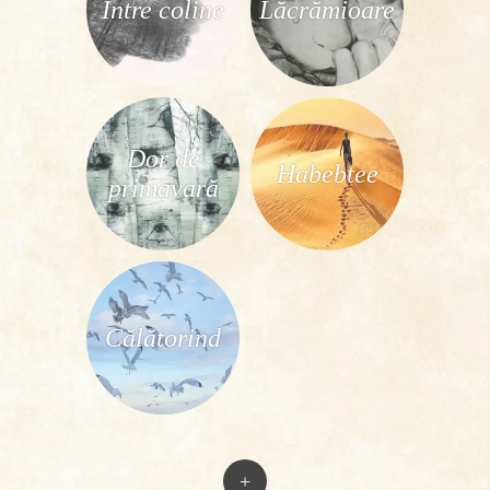
Între coline
Lăcrămioare
Dor de
Habebtee
primăvară
Călătorind
+