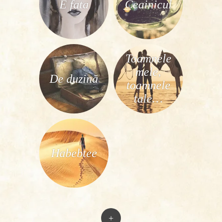
E fata
Ceainicul
Toamnele
mele,
De duzină
toamnele
tale…
Habebtee
+