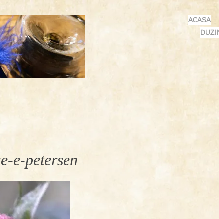
MENU
SKIP
ACASA
TO
DUZI
CONTENT
se-e-petersen